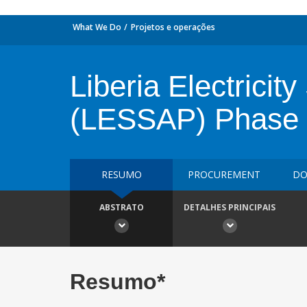
What We Do
Projetos e operações
Liberia Electricit
(LESSAP) Phase
RESUMO
PROCUREMENT
DO
ABSTRATO
DETALHES PRINCIPAIS
Resumo*