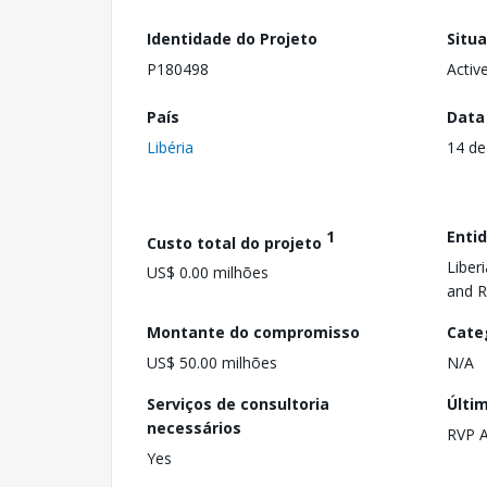
Identidade do Projeto
Situ
P180498
Activ
País
Data
Libéria
14 de
1
Enti
Custo total do projeto
Liberi
US$ 0.00 milhões
and R
Montante do compromisso
Cate
US$ 50.00 milhões
N/A
Serviços de consultoria
Últi
necessários
RVP 
Yes