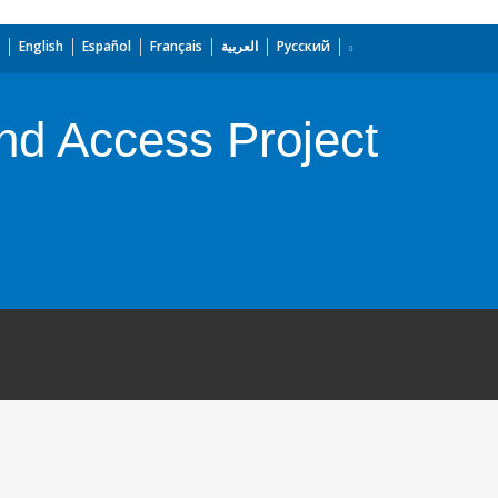
English
Español
Français
العربية
Русский
and Access Project