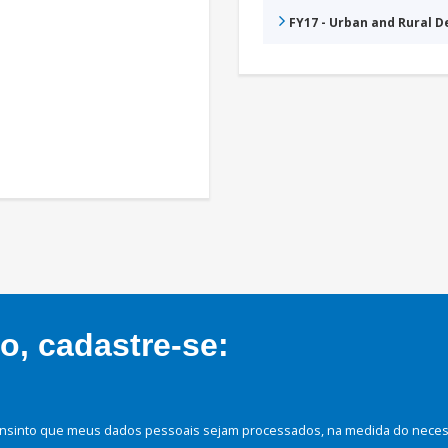
FY17 - Urban and Rural 
, cadastre-se:
nsinto que meus dados pessoais sejam processados, na medida do necessá