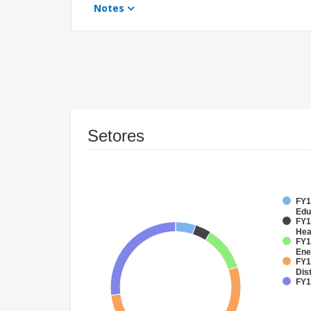
Notes
Setores
FY1
Edu
FY1
Hea
FY1
Ene
FY1
Dist
FY1