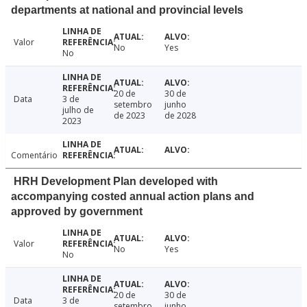
departments at national and provincial levels
Valor
No
Yes
No
20 de
30 de
Data
3 de
setembro
junho
julho de
de 2023
de 2028
2023
Comentário
HRH Development Plan developed with
accompanying costed annual action plans and
approved by government
Valor
No
Yes
No
20 de
30 de
Data
3 de
setembro
junho