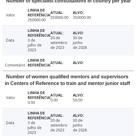
Number of specialist consultations in country per year
Valor
250000.00
350000.00
250000.00
20 de
30 de
Data
3 de
setembro
junho
julho de
de 2023
de 2028
2023
Comentário
Number of women qualified mentors and supervisors
in Centers of Reference to train and mentor junior staff
Valor
0.00
50.00
0.00
20 de
30 de
Data
3 de
setembro
junho
julho de
de 2023
de 2028
2023