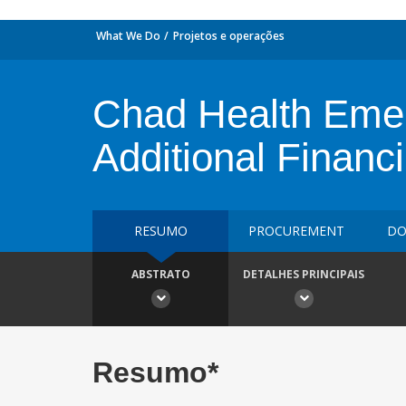
What We Do
Projetos e operações
Chad Health Eme
Additional Financ
RESUMO
PROCUREMENT
DO
ABSTRATO
DETALHES PRINCIPAIS
Resumo*