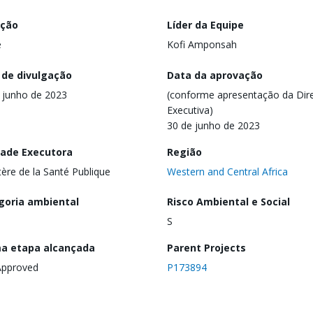
ação
Líder da Equipe
e
Kofi Amponsah
 de divulgação
Data da aprovação
 junho de 2023
(conforme apresentação da Dire
Executiva)
30 de junho de 2023
dade Executora
Região
tère de la Santé Publique
Western and Central Africa
goria ambiental
Risco Ambiental e Social
S
ma etapa alcançada
Parent Projects
Approved
P173894