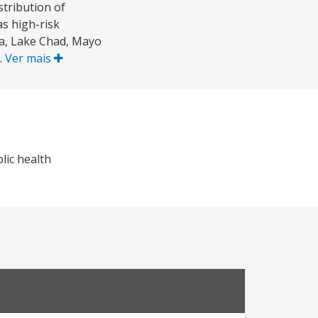
stribution of
as high-risk
na, Lake Chad, Mayo
.
Ver mais
lic health