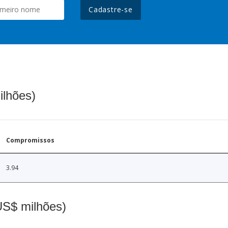
Cadastre-se
ilhões)
Compromissos
3.94
(US$ milhões)