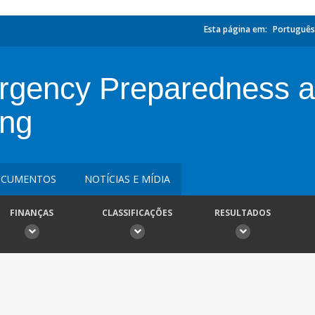
Esta página em:
Português
rgency Preparedness 
ing
CUMENTOS
NOTÍCIAS E MÍDIA
FINANÇAS
CLASSIFICAÇÕES
RESULTADOS