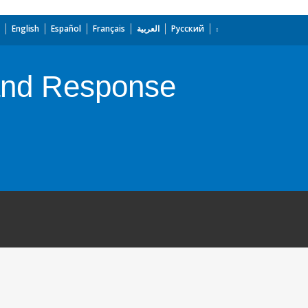
English
Español
Français
العربية
Русский
and Response