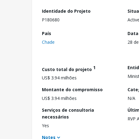
Identidade do Projeto
Situ
P180680
Activ
País
Data
Chade
28 de
1
Enti
Custo total do projeto
Minis
US$ 3.94 milhões
Montante do compromisso
Cate
US$ 3.94 milhões
N/A
Serviços de consultoria
Últi
necessários
RVP 
Yes
Notes