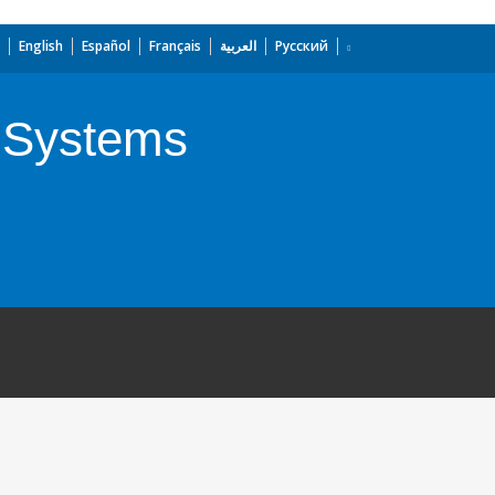
English
Español
Français
العربية
Русский
d Systems