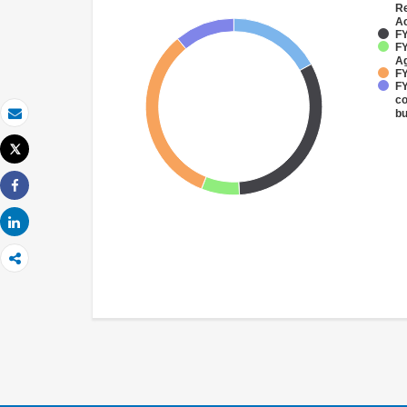
Re
Ac
FY
FY
Ag
FY
FY
co
bu
Email
Tweet
Imprimir
Share
Share