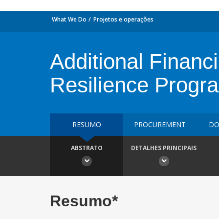
What We Do
Projetos e operações
Additional Financ
Resilience Progr
RESUMO
PROCUREMENT
DO
ABSTRATO
DETALHES PRINCIPAIS
Resumo*