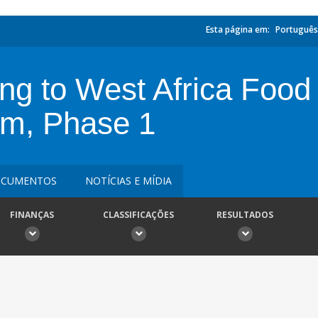
Esta página em:
Português
ing to West Africa Foo
am, Phase 1
CUMENTOS
NOTÍCIAS E MÍDIA
FINANÇAS
CLASSIFICAÇÕES
RESULTADOS