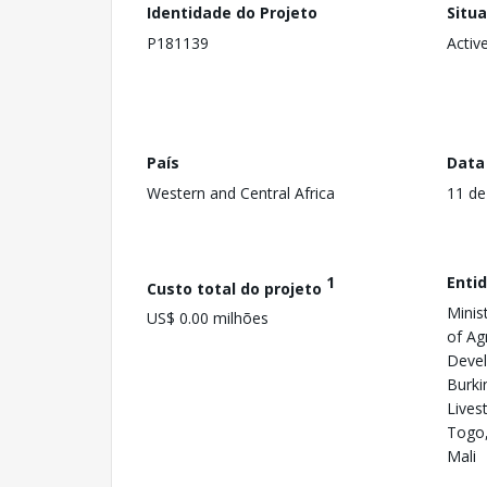
Identidade do Projeto
Situ
P181139
Activ
País
Data
Western and Central Africa
11 de
1
Enti
Custo total do projeto
Minist
US$ 0.00 milhões
of Ag
Devel
Burki
Lives
Togo,
Mali