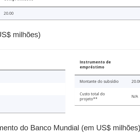
20.00
(US$ milhões)
Instrumento de
empréstimo
Montante do subsídio
20.0
Custo total do
N/A
projeto**
mento do Banco Mundial (em US$ milhões)