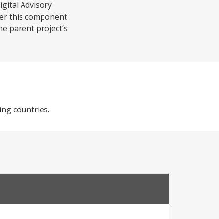
igital Advisory
der this component
he parent project’s
ing countries.