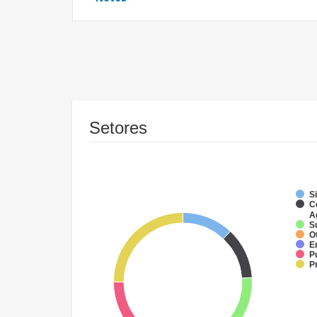
Setores
Si
C
A
S
O
E
P
P