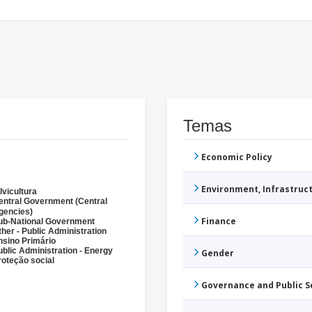
Temas
Economic Policy
Environment, Infrastru
lvicultura
entral Government (Central
gencies)
Finance
ub-National Government
ther - Public Administration
nsino Primário
ublic Administration - Energy
Gender
roteção social
Governance and Public 