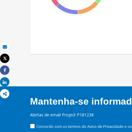
Email
Tweet
Imprimir
Share
Share
Mantenha-se informado
Alertas de email Project P181238
Concordo com os termos do Aviso de Privacidade e co