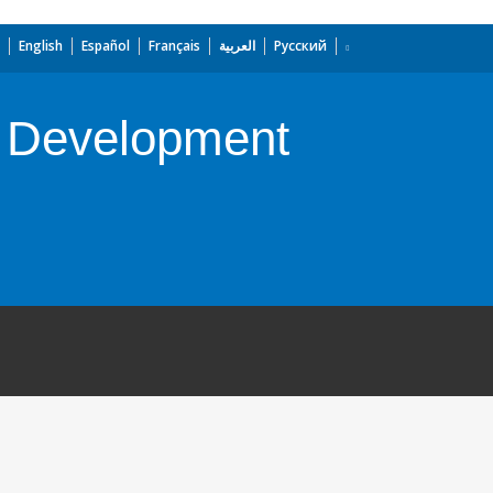
English
Español
Français
العربية
Русский
e Development