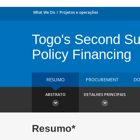
What We Do
Projetos e operações
Togo's Second Su
Policy Financing
RESUMO
PROCUREMENT
DO
ABSTRATO
DETALHES PRINCIPAIS
Resumo*