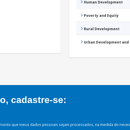
Human Development
Poverty and Equity
Rural Development
Urban Development and 
, cadastre-se:
nsinto que meus dados pessoais sejam processados, na medida do necessá