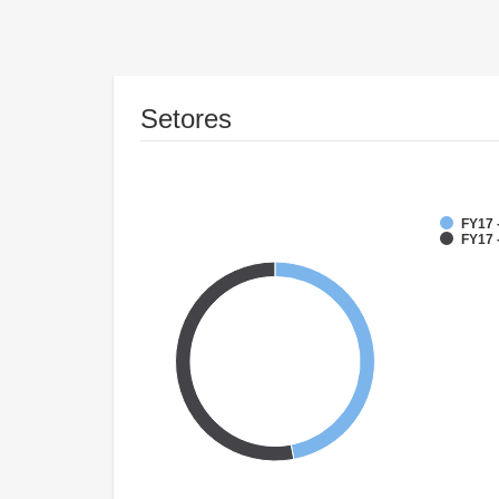
Setores
FY17 -
FY17 