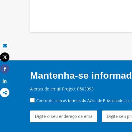
Email
Tweet
Imprimir
Mantenha-se informado
Share
Share
Alertas de email Project P503393
Concordo com os termos do Aviso de Privacidade e co