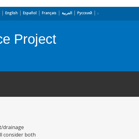
English
Español
Français
العربية
Русский
e Project
nt/drainage
ll consider both