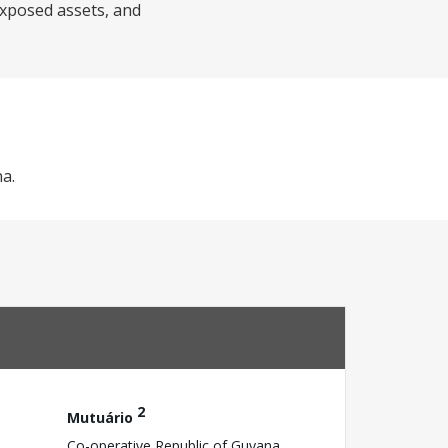
exposed assets, and
na.
2
Mutuário
Co-operative Republic of Guyana