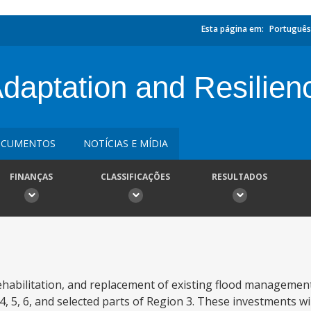
Esta página em:
Português
aptation and Resilienc
CUMENTOS
NOTÍCIAS E MÍDIA
FINANÇAS
CLASSIFICAÇÕES
RESULTADOS
rehabilitation, and replacement of existing flood manageme
4, 5, 6, and selected parts of Region 3. These investments wi