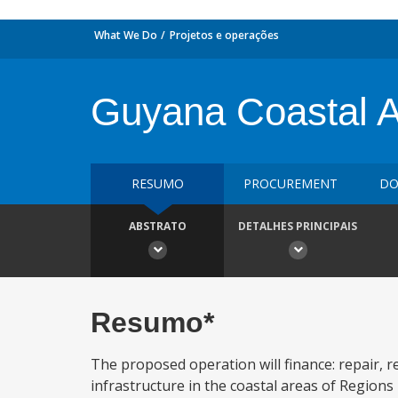
What We Do
Projetos e operações
Guyana Coastal Ad
RESUMO
PROCUREMENT
DO
ABSTRATO
DETALHES PRINCIPAIS
Resumo*
The proposed operation will finance: repair, 
infrastructure in the coastal areas of Regions 