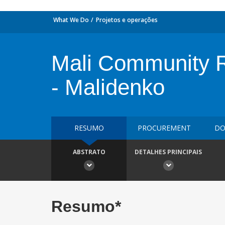
What We Do
Projetos e operações
Mali Community Re
- Malidenko
RESUMO
PROCUREMENT
DO
ABSTRATO
DETALHES PRINCIPAIS
Resumo*