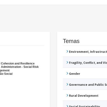
Temas
Environment, Infrastru
Fragility, Conflict, and V
l Cohesion and Resilience
 Administration - Social Risk
gement
Gender
são Social
Governance and Public 
Rural Development
Social Sustainability