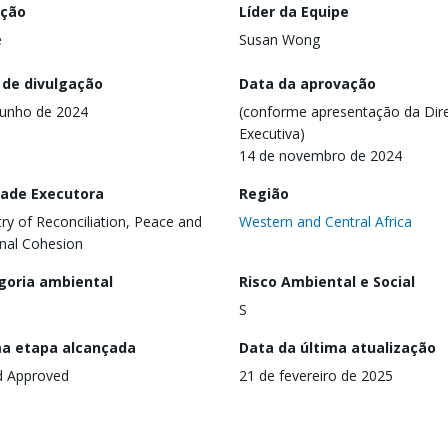
ação
Líder da Equipe
e
Susan Wong
 de divulgação
Data da aprovação
junho de 2024
(conforme apresentação da Dire
Executiva)
14 de novembro de 2024
dade Executora
Região
try of Reconciliation, Peace and
Western and Central Africa
nal Cohesion
goria ambiental
Risco Ambiental e Social
S
ma etapa alcançada
Data da última atualização
d Approved
21 de fevereiro de 2025