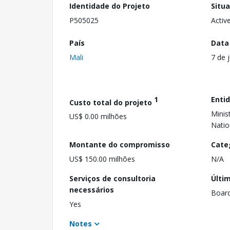
Identidade do Projeto
Situ
P505025
Activ
País
Data
Mali
7 de 
1
Enti
Custo total do projeto
Minis
US$ 0.00 milhões
Natio
Montante do compromisso
Cate
US$ 150.00 milhões
N/A
Serviços de consultoria
Últi
necessários
Boar
Yes
Notes