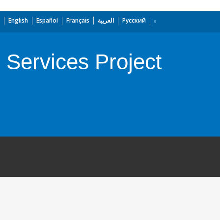
English
Español
Français
العربية
Русский
 Services Project