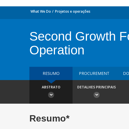
What We Do
Projetos e operações
Second Growth Fo
Operation
RESUMO
PROCUREMENT
DO
ABSTRATO
DETALHES PRINCIPAIS
Resumo*