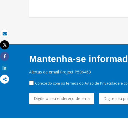
Email
Tweet
Imprimir
Mantenha-se informado
Share
Share
Alertas de email Project P506463
Concordo com os termos do Aviso de Privacidade e co