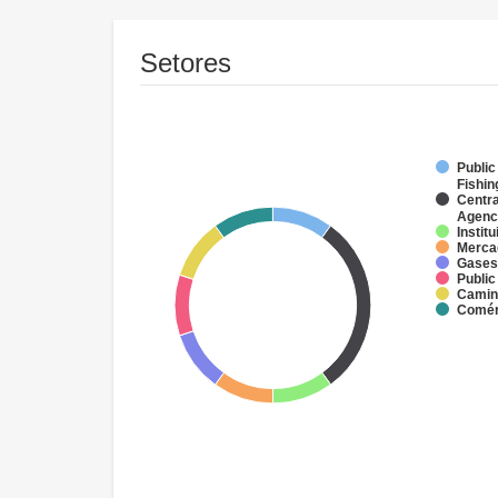
Setores
Public
Fishin
Centra
Agenc
Instit
Mercad
Gases 
Public
Camin
Comér