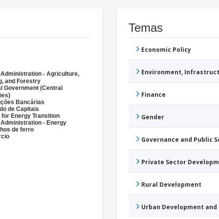
Temas
Economic Policy
Environment, Infrastru
 Administration - Agriculture,
g, and Forestry
l Government (Central
Finance
ies)
uições Bancárias
o de Capitais
for Energy Transition
Gender
 Administration - Energy
hos de ferro
cio
Governance and Public 
Private Sector Develop
Rural Development
Urban Development and 