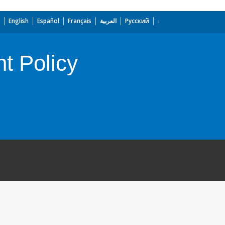
English
Español
Français
العربية
Русский
t Policy