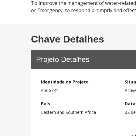
To improve the management of water-related cli
or Emergency, to respond promptly and effectiv
Chave Detalhes
Projeto Detalhes
Identidade do Projeto
Situ
P506731
Activ
País
Data
Eastern and Southern Africa
22 de