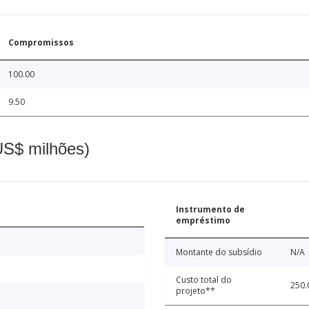
Compromissos
100.00
9.50
(US$ milhões)
Instrumento de
empréstimo
Montante do subsídio
N/A
Custo total do
250.
projeto**