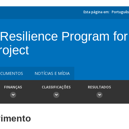
Esta página em:
Português
Resilience Program for
roject
CUMENTOS
NOTÍCIAS E MÍDIA
FINANÇAS
CLASSIFICAÇÕES
RESULTADOS
vimento