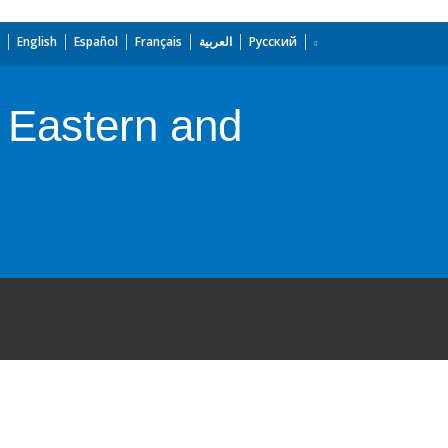
English
Español
Français
العربية
Русский
 Eastern and