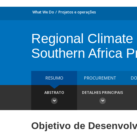
What We Do
Projetos e operações
Regional Climate 
Southern Africa P
RESUMO
PROCUREMENT
DO
ABSTRATO
DETALHES PRINCIPAIS
Objetivo de Desenvol