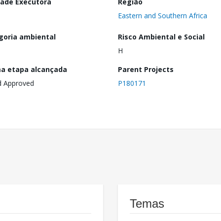
dade Executora
Região
Eastern and Southern Africa
goria ambiental
Risco Ambiental e Social
H
ma etapa alcançada
Parent Projects
d Approved
P180171
Temas