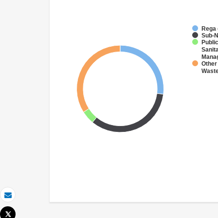
Rega
Sub-N
Public
Sanit
Mana
Other 
Wast
Email
Tweet