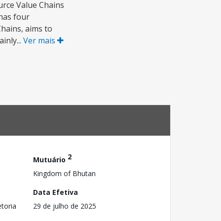
urce Value Chains
 has four
hains, aims to
inly...
Ver mais
2
Mutuário
Kingdom of Bhutan
Data Efetiva
toria
29 de julho de 2025