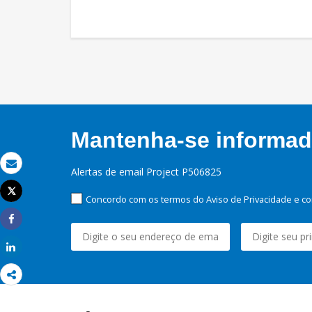
Mantenha-se informado
Alertas de email Project P506825
Email
Tweet
Concordo com os termos do Aviso de Privacidade e co
Imprimir
Share
Share