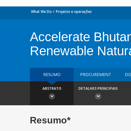
What We Do
Projetos e operações
Accelerate Bhutan
Renewable Natura
RESUMO
PROCUREMENT
DO
ABSTRATO
DETALHES PRINCIPAIS
Resumo*