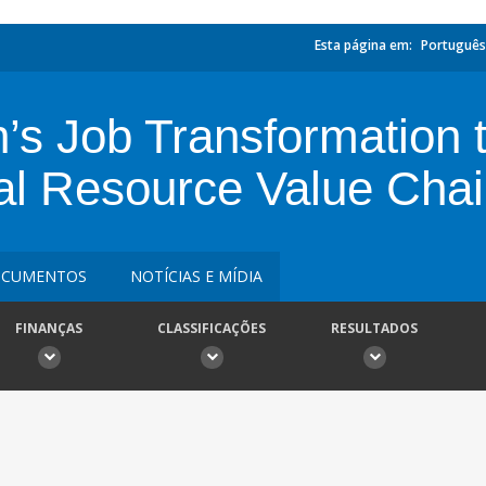
Esta página em:
Português
’s Job Transformation 
l Resource Value Cha
CUMENTOS
NOTÍCIAS E MÍDIA
FINANÇAS
CLASSIFICAÇÕES
RESULTADOS