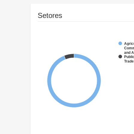
Setores
Agric
Comme
and A
Public
Trade