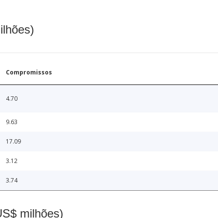
ilhões)
Compromissos
4.70
9.63
17.09
3.12
3.74
(US$ milhões)