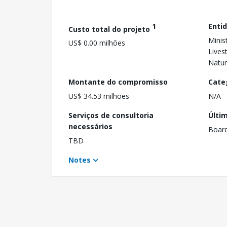
1
Enti
Custo total do projeto
Minis
US$ 0.00 milhões
Lives
Natur
Montante do compromisso
Cate
US$ 34.53 milhões
N/A
Serviços de consultoria
Últi
necessários
Boar
TBD
Notes