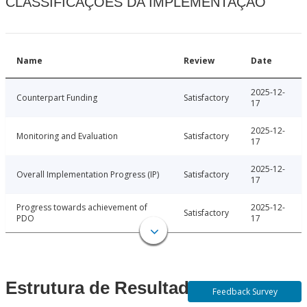
CLASSIFICAÇÕES DA IMPLEMENTAÇÃO
Name
Review
Date
2025-12-
Counterpart Funding
Satisfactory
17
2025-12-
Monitoring and Evaluation
Satisfactory
17
2025-12-
Overall Implementation Progress (IP)
Satisfactory
17
Progress towards achievement of
2025-12-
Satisfactory
PDO
17
Estrutura de Resultados
Feedback Survey