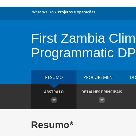
What We Do
Projetos e operações
First Zambia Cli
Programmatic DP
RESUMO
PROCUREMENT
DO
ABSTRATO
DETALHES PRINCIPAIS
Resumo*