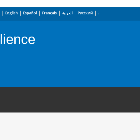
English
Español
Français
العربية
Русский
lience