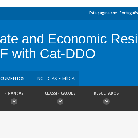
Esta página em:
Português
mate and Economic Resi
F with Cat-DDO
CUMENTOS
NOTÍCIAS E MÍDIA
FINANÇAS
CLASSIFICAÇÕES
RESULTADOS