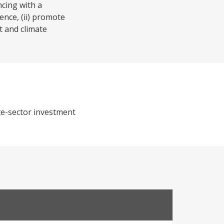
cing with a
ence, (ii) promote
t and climate
te-sector investment