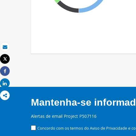
Email
Tweet
Imprimir
Share
Share
Mantenha-se informado
Alertas de email Project P507116
Concordo com os termos do Aviso de Privacidade e co