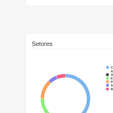
Setores
C
A
O
E
P
A
R