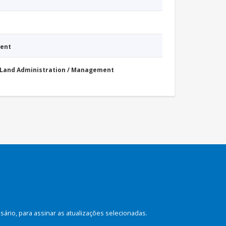
ment
Land Administration / Management
rio, para assinar as atualizações selecionadas.