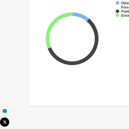
Othe
Fore
Publ
Ensi
Email
Tweet
Imprimir