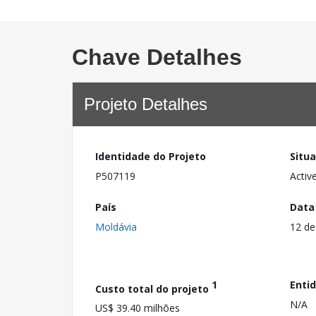
Chave Detalhes
Projeto Detalhes
Identidade do Projeto
Situ
P507119
Activ
País
Data
Moldávia
12 d
1
Enti
Custo total do projeto
N/A
US$ 39.40 milhões