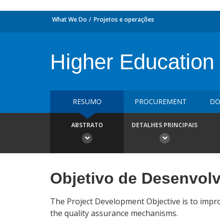
What We Do
Projetos e operações
Higher Education 
RESUMO
PROCUREMENT
DO
ABSTRATO
DETALHES PRINCIPAIS
Objetivo de Desenvol
The Project Development Objective is to impro
the quality assurance mechanisms.