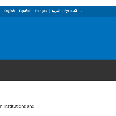
English
Español
Français
العربية
Русский
n institutions and