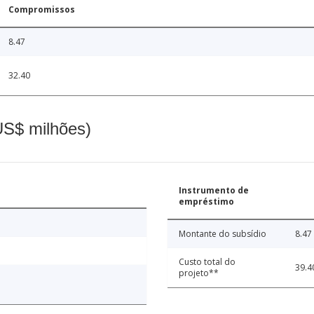
Compromissos
8.47
32.40
(US$ milhões)
Instrumento de
empréstimo
Montante do subsídio
8.47
Custo total do
39.4
projeto**