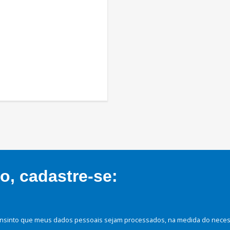
, cadastre-se:
nsinto que meus dados pessoais sejam processados, na medida do necessá