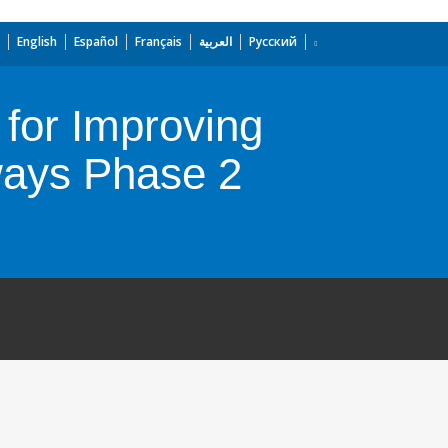
English
Español
Français
العربية
Русский
for Improving
ways Phase 2