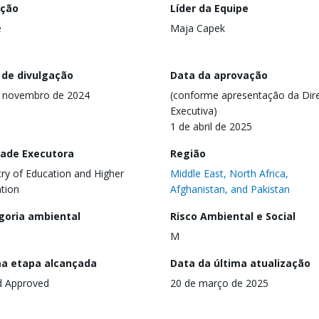
ação
Líder da Equipe
e
Maja Capek
 de divulgação
Data da aprovação
e novembro de 2024
(conforme apresentação da Dire
Executiva)
1 de abril de 2025
dade Executora
Região
try of Education and Higher
Middle East, North Africa,
tion
Afghanistan, and Pakistan
goria ambiental
Risco Ambiental e Social
M
ma etapa alcançada
Data da última atualização
d Approved
20 de março de 2025