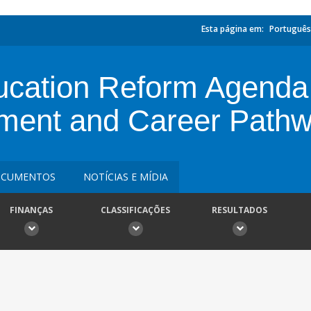
Esta página em:
Português
ucation Reform Agenda 
ment and Career Path
CUMENTOS
NOTÍCIAS E MÍDIA
FINANÇAS
CLASSIFICAÇÕES
RESULTADOS