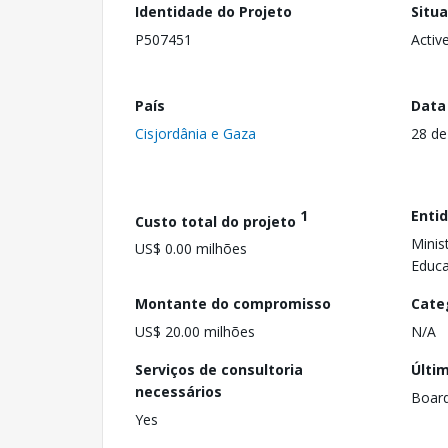
Identidade do Projeto
Situ
P507451
Activ
País
Data
Cisjordânia e Gaza
28 d
1
Enti
Custo total do projeto
Minis
US$ 0.00 milhões
Educa
Montante do compromisso
Cate
US$ 20.00 milhões
N/A
Serviços de consultoria
Últi
necessários
Boar
Yes