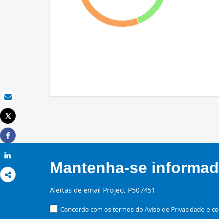
Email
Tweet
Imprimir
Share
Share
Mantenha-se informado
Alertas de email Project P507451
Concordo com os termos do Aviso de Privacidade e co