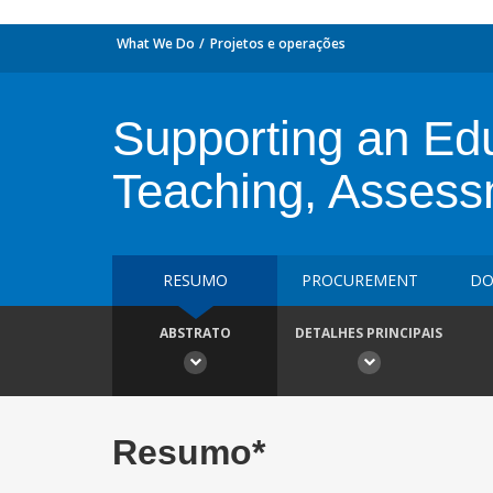
What We Do
Projetos e operações
Supporting an Ed
Teaching, Assess
RESUMO
PROCUREMENT
DO
ABSTRATO
DETALHES PRINCIPAIS
Resumo*