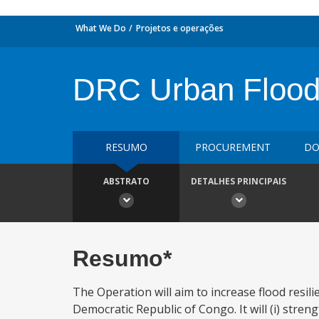
What We Do
Projetos e operações
DRC Urban Flood 
RESUMO
PROCUREMENT
DO
ABSTRATO
DETALHES PRINCIPAIS
Resumo*
The Operation will aim to increase flood resil
Democratic Republic of Congo. It will (i) str