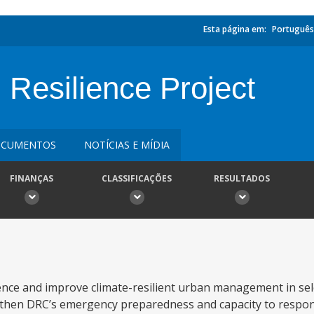
Esta página em:
Português
Resilience Project
CUMENTOS
NOTÍCIAS E MÍDIA
FINANÇAS
CLASSIFICAÇÕES
RESULTADOS
ience and improve climate-resilient urban management in sele
engthen DRC’s emergency preparedness and capacity to respo