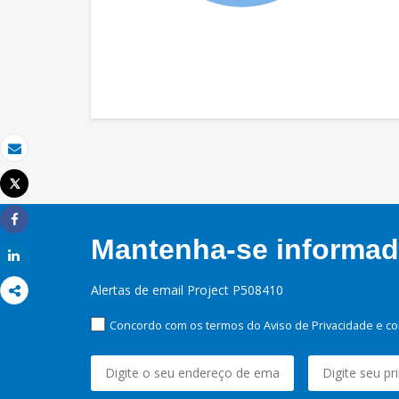
Email
Tweet
Imprimir
Share
Mantenha-se informado
Share
Alertas de email Project P508410
Concordo com os termos do Aviso de Privacidade e co