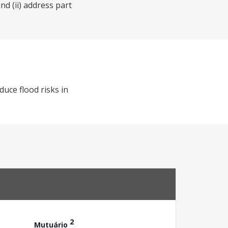
d (ii) address part
uce flood risks in
2
Mutuário