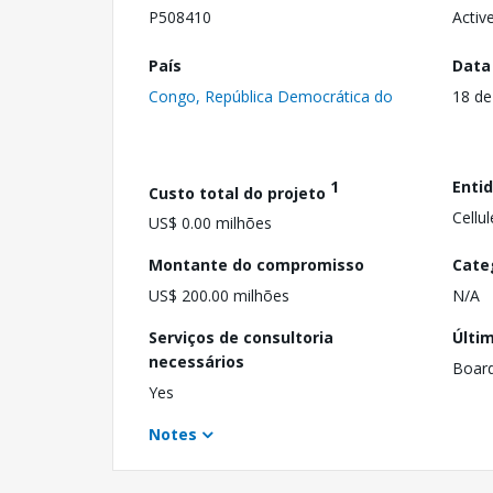
P508410
Activ
País
Data
Congo, República Democrática do
18 de
1
Enti
Custo total do projeto
Cellul
US$ 0.00 milhões
Montante do compromisso
Cate
US$ 200.00 milhões
N/A
Serviços de consultoria
Últi
necessários
Boar
Yes
Notes