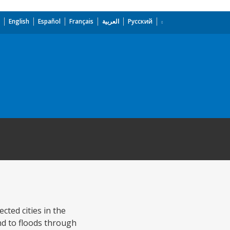
English
Español
Français
العربية
Русский
cted cities in the
nd to floods through