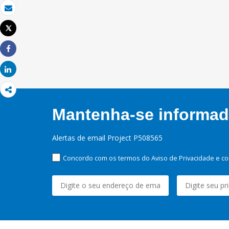
Email
Tweet
Imprimir
Share
Share
Mantenha-se informado
Alertas de email Project P508565
Concordo com os termos do Aviso de Privacidade e co