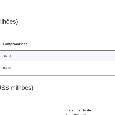
ilhões)
Compromissos
36.03
84.29
(US$ milhões)
Instrumento de
empréstimo