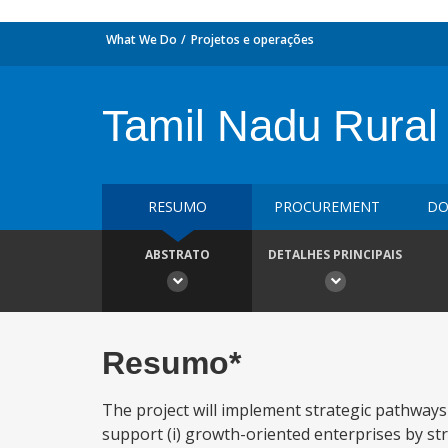
What We Do
Projetos e operações
Tamil Nadu Rural 
RESUMO
PROCUREMENT
DO
ABSTRATO
DETALHES PRINCIPAIS
Resumo*
The project will implement strategic pathways 
support (i) growth-oriented enterprises by s