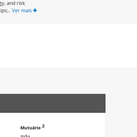
y, and risk
ps;...
Ver mais
2
Mutuário
India