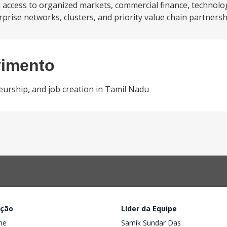
access to organized markets, commercial finance, technolog
ise networks, clusters, and priority value chain partnershi
vimento
eurship, and job creation in Tamil Nadu
ação
Líder da Equipe
ine
Samik Sundar Das