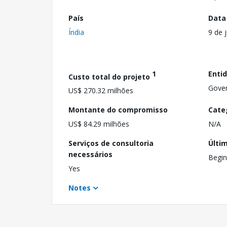
País
Data
Índia
9 de 
1
Enti
Custo total do projeto
Gove
US$ 270.32 milhões
Montante do compromisso
Cate
US$ 84.29 milhões
N/A
Serviços de consultoria
Últi
necessários
Begin
Yes
Notes