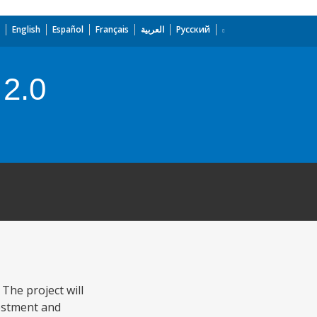
English
Español
Français
العربية
Русский
 2.0
The project will
vestment and