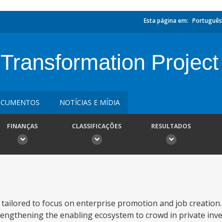
Esta página em:
Português
Transformation Project
CUMENTOS
NOTÍCIAS E MÍDIA
FINANÇAS
CLASSIFICAÇÕES
RESULTADOS
tailored to focus on enterprise promotion and job creation. 
trengthening the enabling ecosystem to crowd in private in