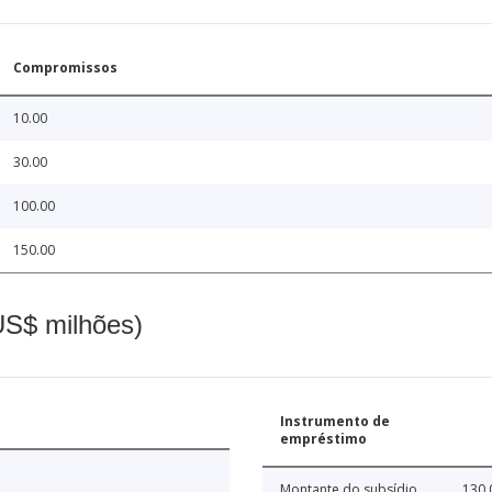
Compromissos
10.00
30.00
100.00
150.00
(US$ milhões)
Instrumento de
empréstimo
Montante do subsídio
130.