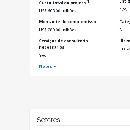
1
Enti
Custo total do projeto
N/A
US$ 605.00 milhões
Montante do compromisso
Cate
US$ 280.00 milhões
A
Serviços de consultoria
Últi
necessários
CD A
Yes
Notes
Setores