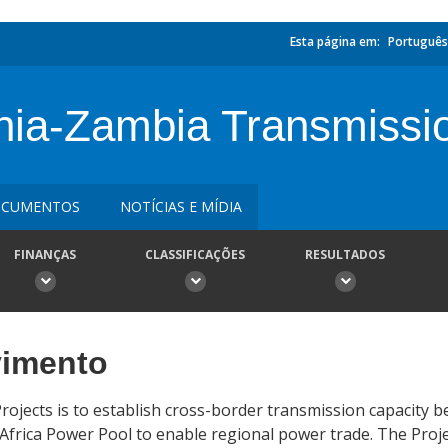
Esta página em:
Português
ia-Zambia Transmissio
CUMENTOS
NOTÍCIAS E MÍDIA
FINANÇAS
CLASSIFICAÇÕES
RESULTADOS
vimento
rojects is to establish cross-border transmission capacity 
Africa Power Pool to enable regional power trade. The Pro