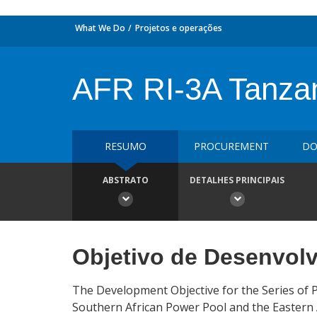
What We Do
Projetos e operações
AFR RI-3A Tanzan
RESUMO
PROCUREMENT
DO
ABSTRATO
DETALHES PRINCIPAIS
Objetivo de Desenvol
The Development Objective for the Series of P
Southern African Power Pool and the Eastern 