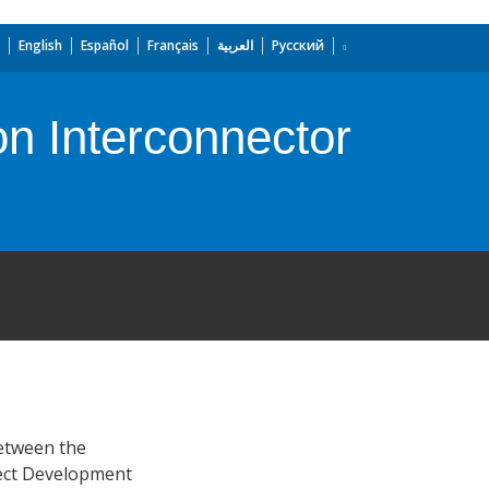
English
Español
Français
العربية
Русский
n Interconnector
between the
ject Development