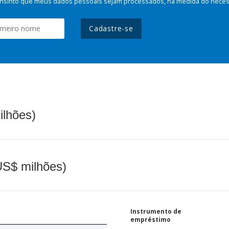
nsinto que meus dados pessoais sejam processados, na medida do necessá
Cadastre-se
ilhões)
(US$ milhões)
Instrumento de
empréstimo