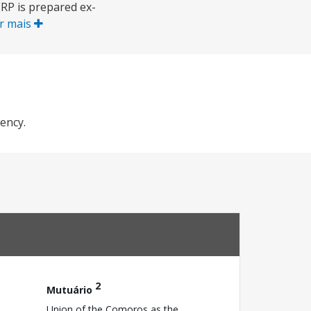
ERP is prepared ex-
r mais
ency.
2
Mutuário
Union of the Comoros as the