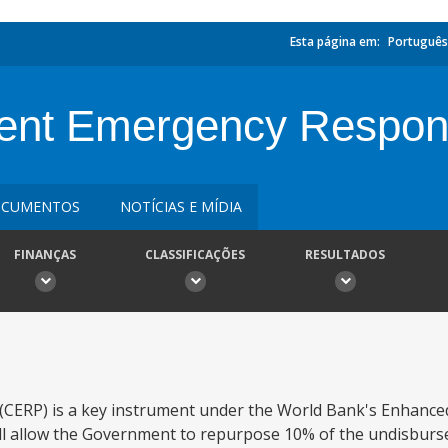
Esta página em:
Português
ent Emergency Respons
CUMENTOS
NOTÍCIAS E MÍDIA
FINANÇAS
CLASSIFICAÇÕES
RESULTADOS
CERP) is a key instrument under the World Bank's Enhanced
ll allow the Government to repurpose 10% of the undisbur