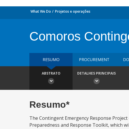
What We Do
Projetos e operações
Comoros Conting
RESUMO
PROCUREMENT
DO
ABSTRATO
DETALHES PRINCIPAIS
Resumo*
The Contingent Emergency Response Project (
Preparedness and Response Toolkit, which wi