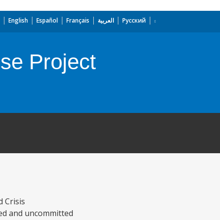
English
Español
Français
العربية
Русский
e Project
 Crisis
sed and uncommitted