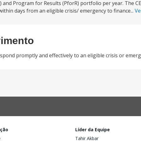
) and Program for Results (PforR) portfolio per year. The C
ithin days from an eligible crisis/ emergency to finance...
Ve
vimento
ond promptly and effectively to an eligible crisis or emerg
ação
Líder da Equipe
e
Tahir Akbar