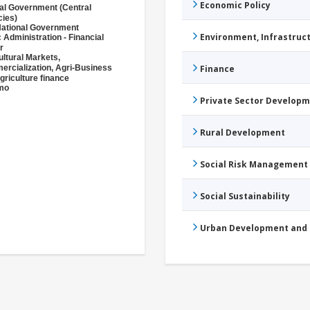
Economic Policy
al Government (Central
ies)
ational Government
Environment, Infrastru
c Administration - Financial
r
ultural Markets,
rcialization, Agri-Business
Finance
griculture finance
mo
Private Sector Develop
Rural Development
Social Risk Management
Social Sustainability
Urban Development and 