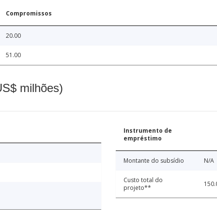
Compromissos
20.00
51.00
(US$ milhões)
Instrumento de
empréstimo
Montante do subsídio
N/A
Custo total do
150.
projeto**