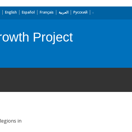
English
Español
Français
العربية
Русский
rowth Project
Regions in