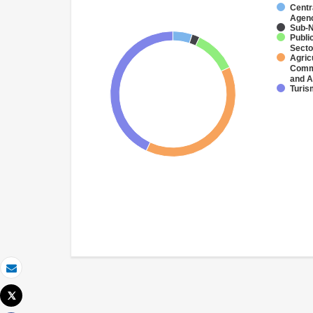
Centr
Agenc
Sub-N
Publi
Secto
Agric
Comme
and A
Turis
Email
Tweet
Imprimir