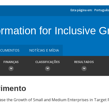
Esta página em:
Português
mation for Inclusive G
CUMENTOS
NOTÍCIAS E MÍDIA
FINANÇAS
CLASSIFICAÇÕES
RESULTADOS
vimento
ease the Growth of Small and Medium Enterprises in Target 