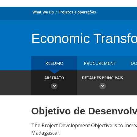
What We Do
Projetos e operações
Economic Transfor
RESUMO
PROCUREMENT
DO
ABSTRATO
DETALHES PRINCIPAIS
Objetivo de Desenvol
The Project Development Objective is to Incr
Madagascar.