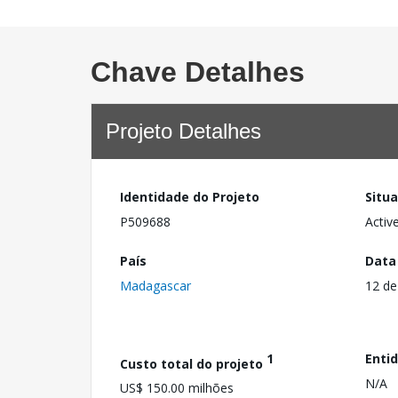
Chave Detalhes
Projeto Detalhes
Identidade do Projeto
Situ
P509688
Activ
País
Data
Madagascar
12 de
1
Enti
Custo total do projeto
N/A
US$ 150.00 milhões