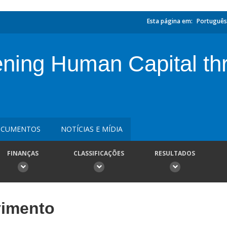
Esta página em:
Português
ning Human Capital th
CUMENTOS
NOTÍCIAS E MÍDIA
FINANÇAS
CLASSIFICAÇÕES
RESULTADOS
vimento