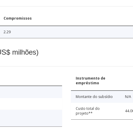
Compromissos
2.29
(US$ milhões)
Instrumento de
empréstimo
Montante do subsídio
N/A
Custo total do
44.0
projeto**