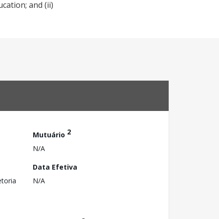
ation; and (ii)
2
Mutuário
N/A
Data Efetiva
toria
N/A