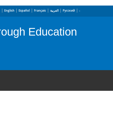
English
Español
Français
العربية
Русский
rough Education