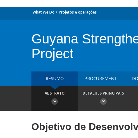
What We Do
Projetos e operações
Guyana Strengthe
Project
RESUMO
PROCUREMENT
DO
ABSTRATO
DETALHES PRINCIPAIS
Objetivo de Desenvol