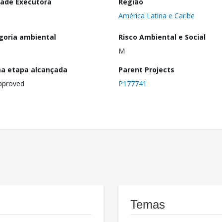
dade Executora
Região
América Latina e Caribe
goria ambiental
Risco Ambiental e Social
M
ma etapa alcançada
Parent Projects
pproved
P177741
Temas