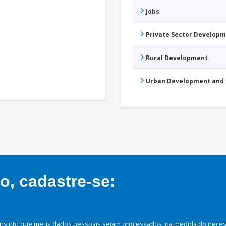
Jobs
Private Sector Develop
Rural Development
Urban Development and 
, cadastre-se:
nsinto que meus dados pessoais sejam processados, na medida do necessá