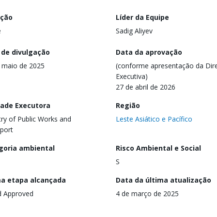
ação
Líder da Equipe
e
Sadig Aliyev
 de divulgação
Data da aprovação
 maio de 2025
(conforme apresentação da Dire
Executiva)
27 de abril de 2026
dade Executora
Região
try of Public Works and
Leste Asiático e Pacífico
port
goria ambiental
Risco Ambiental e Social
S
ma etapa alcançada
Data da última atualização
d Approved
4 de março de 2025