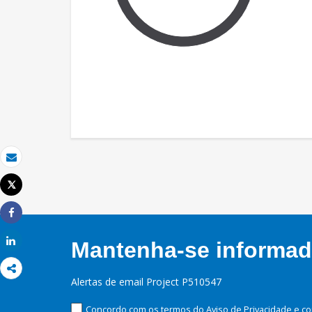
Email
Tweet
Imprimir
Share
Share
Mantenha-se informado
Alertas de email Project P510547
Concordo com os termos do Aviso de Privacidade e co