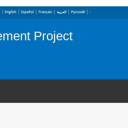
English
Español
Français
العربية
Русский
ement Project