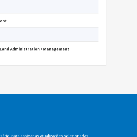
ment
Land Administration / Management
rio, para assinar as atualizações selecionadas.