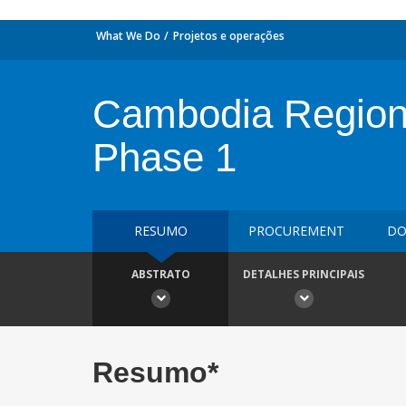
What We Do
Projetos e operações
Cambodia Regiona
Phase 1
RESUMO
PROCUREMENT
DO
ABSTRATO
DETALHES PRINCIPAIS
Resumo*