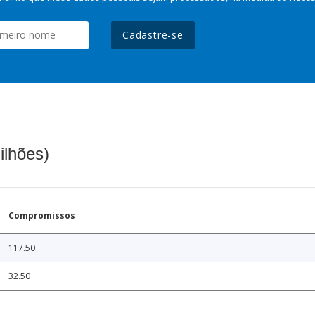
Cadastre-se
ilhões)
Compromissos
117.50
32.50