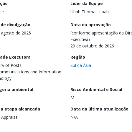
ação
Líder da Equipe
ine
Ubah Thomas Ubah
 de divulgação
Data da aprovação
 agosto de 2025
(conforme apresentação da Dire
Executiva)
29 de outubro de 2026
dade Executora
Região
try of Posts,
Sul da Ásia
ommunications and Information
nology
goria ambiental
Risco Ambiental e Social
M
ma etapa alcançada
Data da última atualização
 Appraisal
N/A