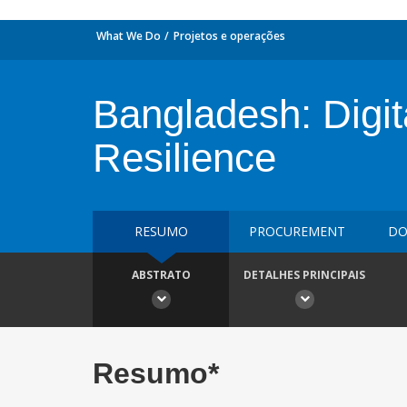
What We Do
Projetos e operações
Bangladesh: Digit
Resilience
RESUMO
PROCUREMENT
DO
ABSTRATO
DETALHES PRINCIPAIS
Resumo*