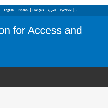
English
Español
Français
العربية
Русский
ion for Access and