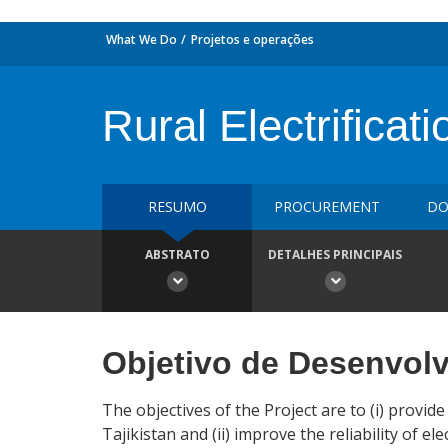
What We Do
Projetos e operações
Rural Electrificati
RESUMO
PROCUREMENT
DO
ABSTRATO
DETALHES PRINCIPAIS
Objetivo de Desenvol
The objectives of the Project are to (i) provid
Tajikistan and (ii) improve the reliability of 