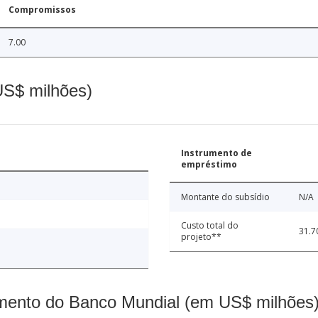
Compromissos
7.00
(US$ milhões)
Instrumento de
empréstimo
Montante do subsídio
N/A
Custo total do
31.7
projeto**
mento do Banco Mundial (em US$ milhões)