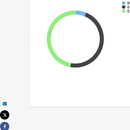
R
E
E
Email
Tweet
Imprimir