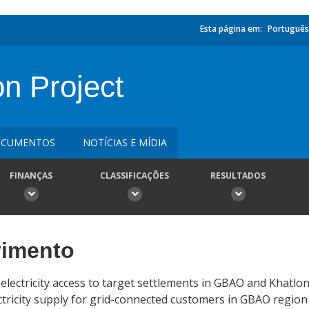
Esta página em:
Português
on Project
CUMENTOS
NOTÍCIAS E MÍDIA
FINANÇAS
CLASSIFICAÇÕES
RESULTADOS
vimento
e electricity access to target settlements in GBAO and Khatlo
electricity supply for grid-connected customers in GBAO region