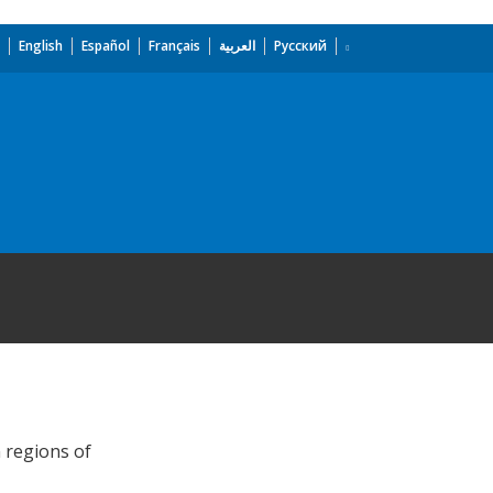
English
Español
Français
العربية
Русский
n regions of