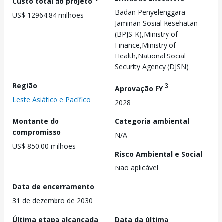
Custo total do projeto
Badan Penyelenggara
US$ 12964.84 milhões
Jaminan Sosial Kesehatan
(BPJS-K),Ministry of
Finance,Ministry of
Health,National Social
Security Agency (DJSN)
Região
3
Aprovação FY
Leste Asiático e Pacífico
2028
Montante do
Categoria ambiental
compromisso
N/A
US$ 850.00 milhões
Risco Ambiental e Social
Não aplicável
Data de encerramento
31 de dezembro de 2030
Última etapa alcançada
Data da última