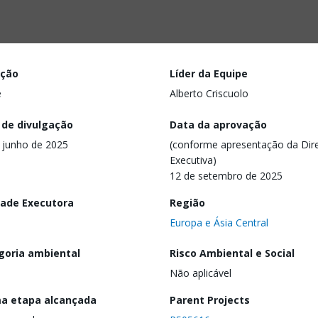
ação
Líder da Equipe
e
Alberto Criscuolo
 de divulgação
Data da aprovação
 junho de 2025
(conforme apresentação da Dire
Executiva)
12 de setembro de 2025
dade Executora
Região
Europa e Ásia Central
goria ambiental
Risco Ambiental e Social
Não aplicável
ma etapa alcançada
Parent Projects