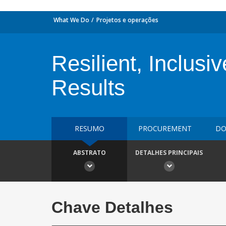
What We Do
Projetos e operações
Resilient, Inclus
Results
RESUMO
PROCUREMENT
DO
ABSTRATO
DETALHES PRINCIPAIS
Chave Detalhes