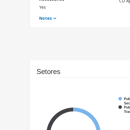
CD A
Yes
Notes
Setores
Pub
Sec
Pub
Tra