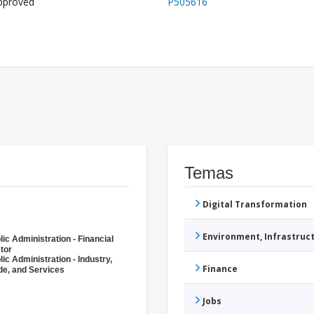
pproved
P505616
Temas
Digital Transformation
Environment, Infrastru
lic Administration - Financial
tor
lic Administration - Industry,
Finance
de, and Services
Jobs