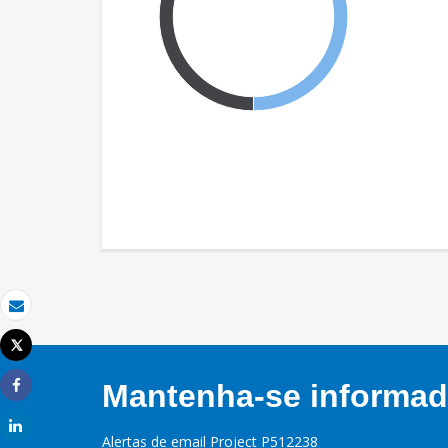
Email
Tweet
Imprimir
Mantenha-se informado
Share
Share
Alertas de email Project P512238