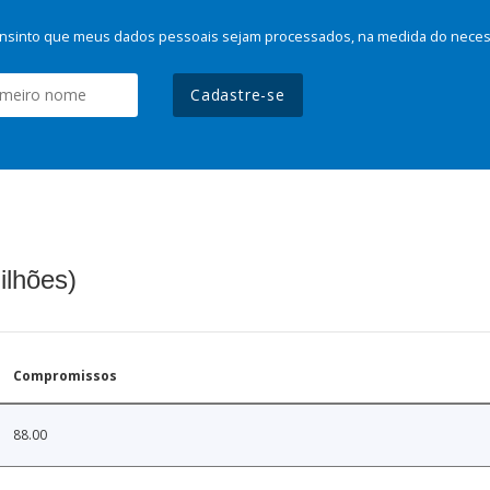
nsinto que meus dados pessoais sejam processados, na medida do necessá
Cadastre-se
ilhões)
Compromissos
88.00