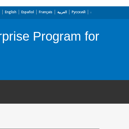
English
Español
Français
العربية
Русский
rprise Program for