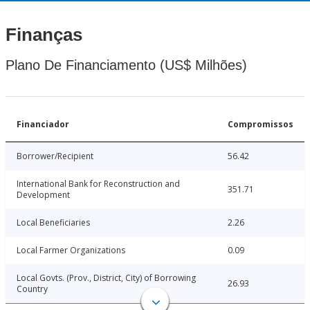
Finanças
Plano De Financiamento (US$ Milhões)
Financiador
Compromissos
Borrower/Recipient
56.42
International Bank for Reconstruction and
351.71
Development
Local Beneficiaries
2.26
Local Farmer Organizations
0.09
Local Govts. (Prov., District, City) of Borrowing
26.93
Country