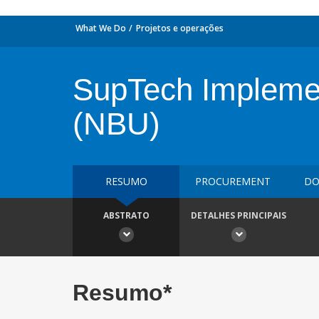
What We Do
Projetos e operações
SupTech Implement
(NBU)
RESUMO
PROCUREMENT
DO
ABSTRATO
DETALHES PRINCIPAIS
Resumo*