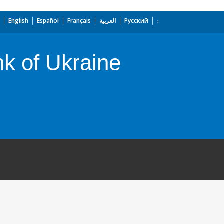
English
Español
Français
العربية
Русский
k of Ukraine