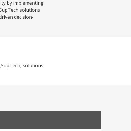
city by implementing
 SupTech solutions
driven decision-
 (SupTech) solutions