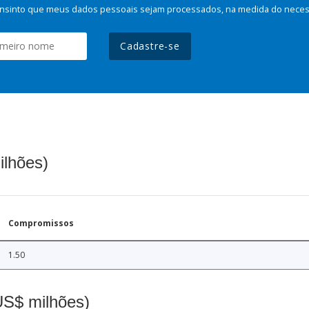
nsinto que meus dados pessoais sejam processados, na medida do necessá
Cadastre-se
ilhões)
Compromissos
1.50
(US$ milhões)