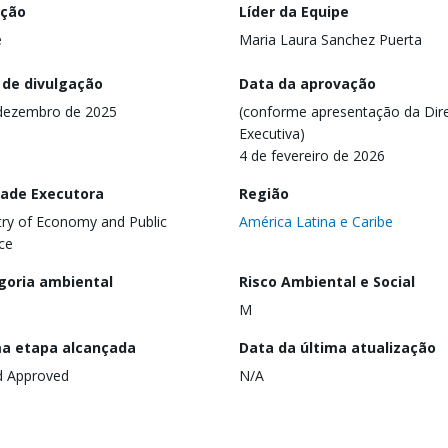
ação
Líder da Equipe
e
Maria Laura Sanchez Puerta
 de divulgação
Data da aprovação
dezembro de 2025
(conforme apresentação da Dire
Executiva)
4 de fevereiro de 2026
dade Executora
Região
try of Economy and Public
América Latina e Caribe
ce
goria ambiental
Risco Ambiental e Social
M
ma etapa alcançada
Data da última atualização
d Approved
N/A