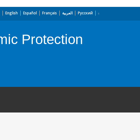
English
Español
Français
العربية
Русский
mic Protection