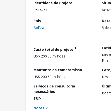
Identidade do Projeto
Situ
P514751
Activ
País
Data
Bolívia
5 de 
1
Enti
Custo total do projeto
Minis
US$ 200.50 milhões
Finan
Montante do compromisso
Cate
US$ 200.50 milhões
N/A
Serviços de consultoria
Últi
necessários
Boar
TBD
Notes