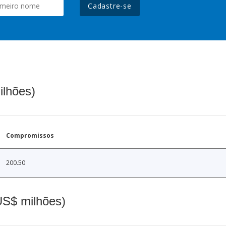
Cadastre-se
ilhões)
Compromissos
200.50
(US$ milhões)