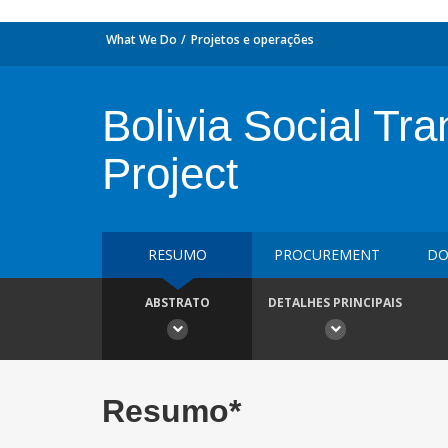
What We Do
Projetos e operações
Bolivia Social Tr
Project
RESUMO
PROCUREMENT
DO
ABSTRATO
DETALHES PRINCIPAIS
Resumo*