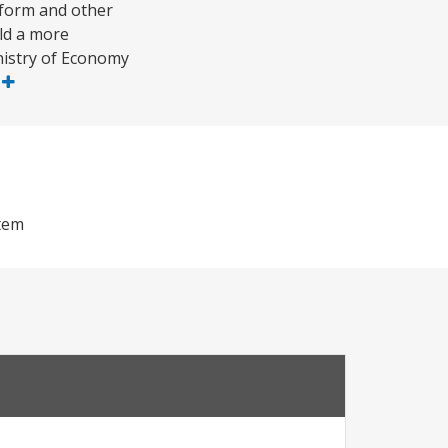
eform and other
ild a more
nistry of Economy
s
stem