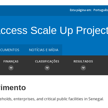
Esta página em:
Português
ccess Scale Up Projec
CUMENTOS
NOTÍCIAS E MÍDIA
FINANÇAS
CLASSIFICAÇÕES
RESULTADOS
vimento
holds, enterprises, and critical public facilities in Senegal.