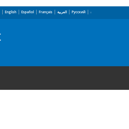
English
Español
Français
العربية
Русский
t