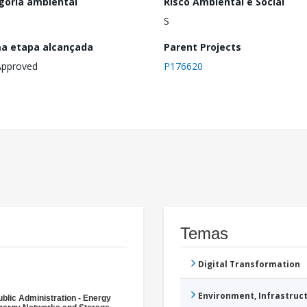
goria ambiental
Risco Ambiental e Social
S
ma etapa alcançada
Parent Projects
Approved
P176620
Temas
Digital Transformation
Environment, Infrastru
ublic Administration - Energy