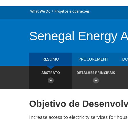
What We Do
Projetos e operações
Senegal Energy A
RESUMO
PROCUREMENT
DO
ABSTRATO
DETALHES PRINCIPAIS
Objetivo de Desenvol
Increase access to electricity services for house