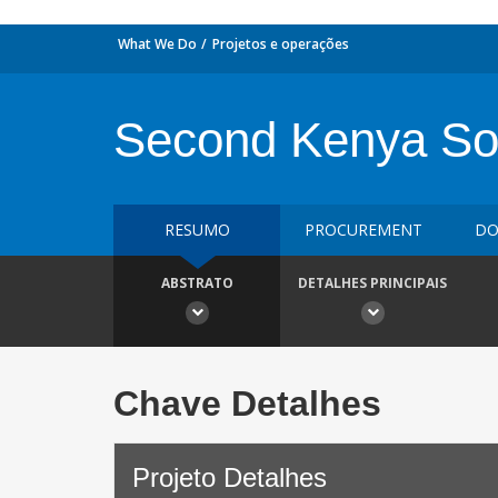
What We Do
Projetos e operações
Second Kenya Soc
RESUMO
PROCUREMENT
DO
ABSTRATO
DETALHES PRINCIPAIS
Chave Detalhes
Projeto Detalhes