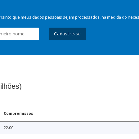
nsinto que meus dados pessoais sejam processados, na medida do necessá
Cadastre-se
ilhões)
Compromissos
22.00