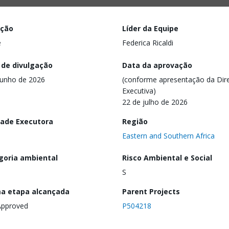
ação
Líder da Equipe
e
Federica Ricaldi
 de divulgação
Data da aprovação
junho de 2026
(conforme apresentação da Dire
Executiva)
22 de julho de 2026
dade Executora
Região
Eastern and Southern Africa
goria ambiental
Risco Ambiental e Social
S
ma etapa alcançada
Parent Projects
Approved
P504218