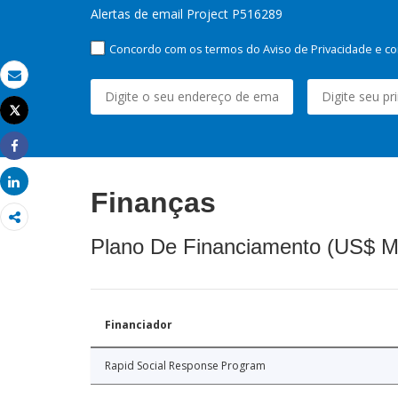
Alertas de email Project P516289
Concordo com os termos do Aviso de Privacidade e co
Email
Tweet
Imprimir
Share
Share
Finanças
Plano De Financiamento (US$ M
Financiador
Rapid Social Response Program