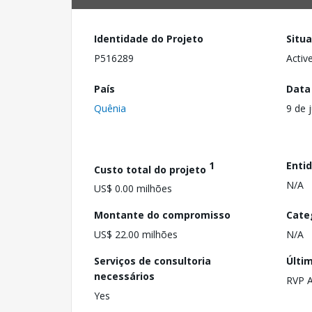
Identidade do Projeto
Situ
P516289
Activ
País
Data
Quênia
9 de 
1
Enti
Custo total do projeto
N/A
US$ 0.00 milhões
Montante do compromisso
Cate
US$ 22.00 milhões
N/A
Serviços de consultoria
Últi
necessários
RVP 
Yes