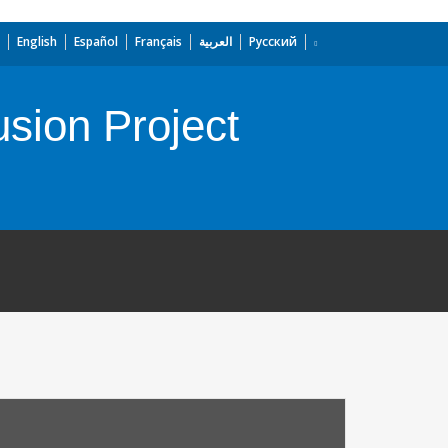
English
Español
Français
العربية
Русский
sion Project