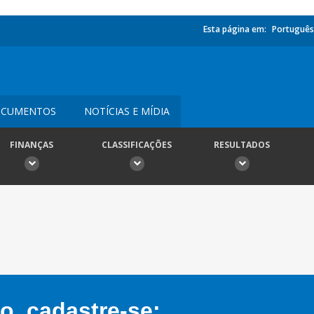
Esta página em:
Português
CUMENTOS
NOTÍCIAS E MÍDIA
FINANÇAS
CLASSIFICAÇÕES
RESULTADOS
, cadastre-se: