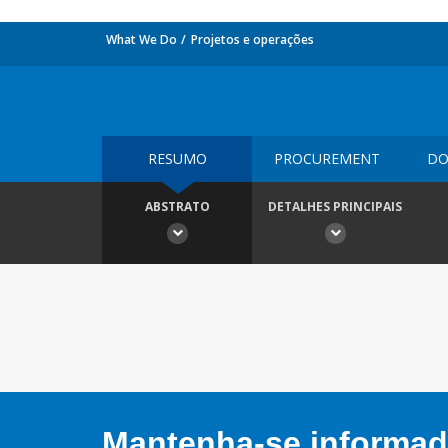
What We Do
Projetos e operações
RESUMO
PROCUREMENT
DO
ABSTRATO
DETALHES PRINCIPAIS
Mantenha-se informado