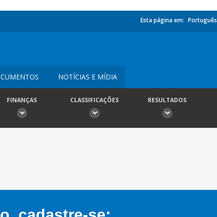
Esta página em:
Português
CUMENTOS
NOTÍCIAS E MÍDIA
FINANÇAS
CLASSIFICAÇÕES
RESULTADOS
, cadastre-se: