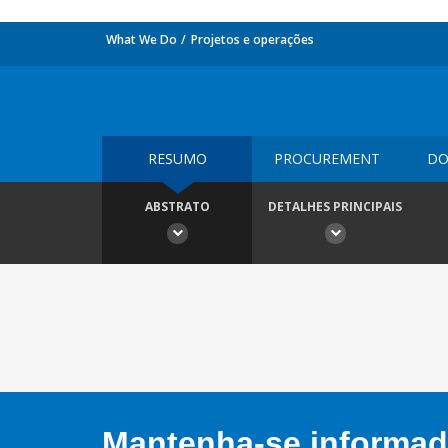
What We Do
Projetos e operações
RESUMO
PROCUREMENT
DO
ABSTRATO
DETALHES PRINCIPAIS
Mantenha-se informado