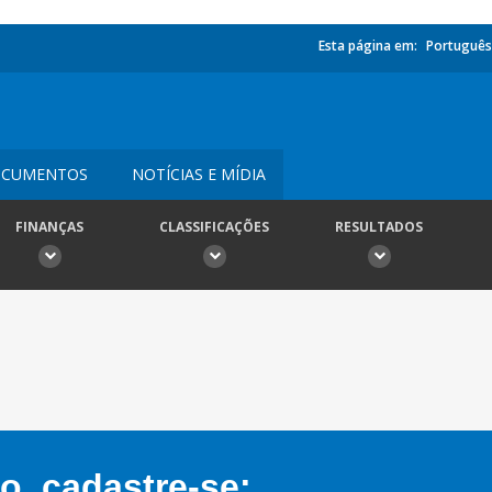
Esta página em:
Português
CUMENTOS
NOTÍCIAS E MÍDIA
FINANÇAS
CLASSIFICAÇÕES
RESULTADOS
, cadastre-se: