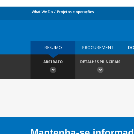
What We Do
Projetos e operações
RESUMO
PROCUREMENT
DO
ABSTRATO
DETALHES PRINCIPAIS
Mantenha-se informado