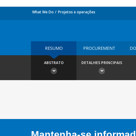
What We Do
Projetos e operações
RESUMO
PROCUREMENT
DO
ABSTRATO
DETALHES PRINCIPAIS
Mantenha-se informado