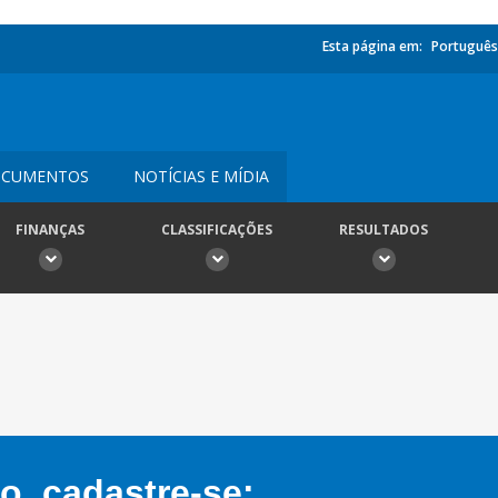
Esta página em:
Português
CUMENTOS
NOTÍCIAS E MÍDIA
FINANÇAS
CLASSIFICAÇÕES
RESULTADOS
, cadastre-se: