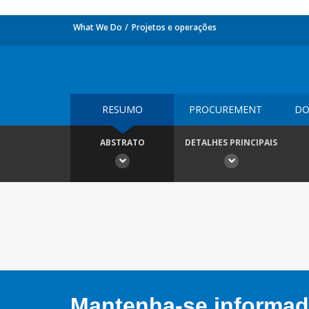
What We Do
Projetos e operações
RESUMO
PROCUREMENT
DO
ABSTRATO
DETALHES PRINCIPAIS
Mantenha-se informado