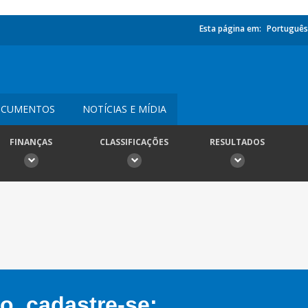
Esta página em:
Português
CUMENTOS
NOTÍCIAS E MÍDIA
FINANÇAS
CLASSIFICAÇÕES
RESULTADOS
, cadastre-se: