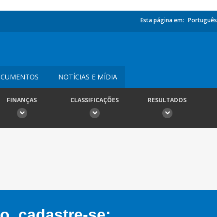
Esta página em:
Português
CUMENTOS
NOTÍCIAS E MÍDIA
FINANÇAS
CLASSIFICAÇÕES
RESULTADOS
, cadastre-se: