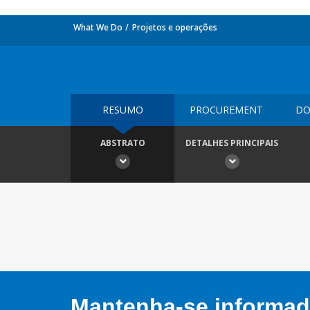
What We Do
Projetos e operações
RESUMO
PROCUREMENT
DO
ABSTRATO
DETALHES PRINCIPAIS
Mantenha-se informado