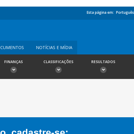
Esta página em:
Português
CUMENTOS
NOTÍCIAS E MÍDIA
FINANÇAS
CLASSIFICAÇÕES
RESULTADOS
, cadastre-se: