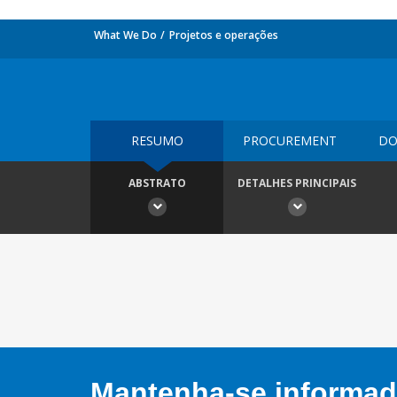
What We Do
Projetos e operações
RESUMO
PROCUREMENT
DO
ABSTRATO
DETALHES PRINCIPAIS
Mantenha-se informado