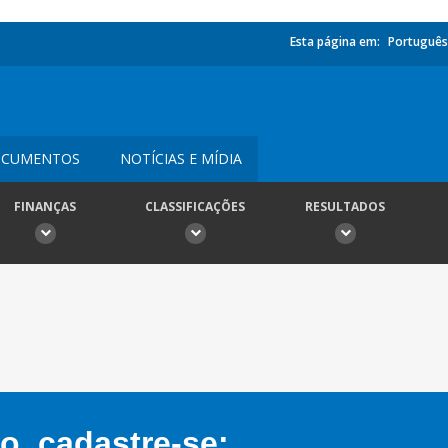
Esta página em:
Português
CUMENTOS
NOTÍCIAS E MÍDIA
FINANÇAS
CLASSIFICAÇÕES
RESULTADOS
, cadastre-se: