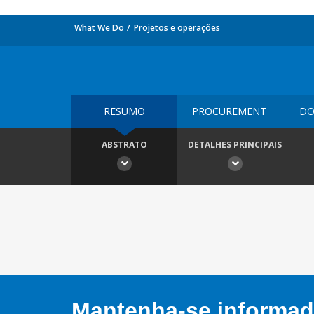
What We Do
Projetos e operações
RESUMO
PROCUREMENT
DO
ABSTRATO
DETALHES PRINCIPAIS
Mantenha-se informado