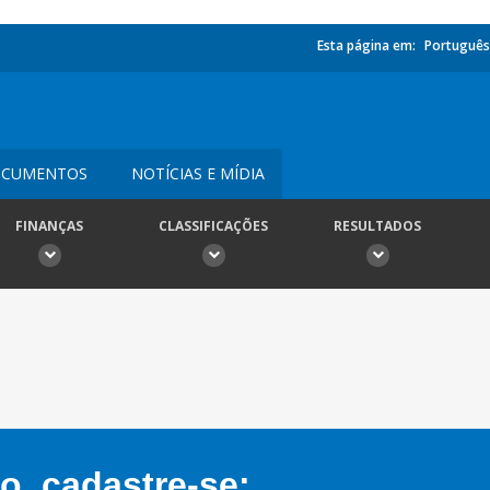
Esta página em:
Português
CUMENTOS
NOTÍCIAS E MÍDIA
FINANÇAS
CLASSIFICAÇÕES
RESULTADOS
, cadastre-se: