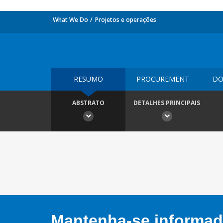
What We Do
Projetos e operações
RESUMO
PROCUREMENT
DO
ABSTRATO
DETALHES PRINCIPAIS
Mantenha-se informado