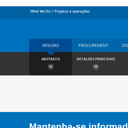
What We Do
Projetos e operações
RESUMO
PROCUREMENT
DO
ABSTRATO
DETALHES PRINCIPAIS
Mantenha-se informado