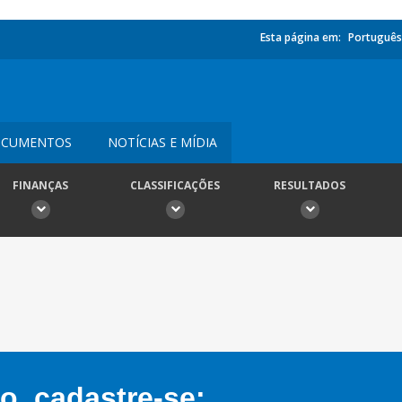
Esta página em:
Português
CUMENTOS
NOTÍCIAS E MÍDIA
FINANÇAS
CLASSIFICAÇÕES
RESULTADOS
, cadastre-se: