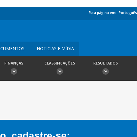
Esta página em:
Português
CUMENTOS
NOTÍCIAS E MÍDIA
FINANÇAS
CLASSIFICAÇÕES
RESULTADOS
, cadastre-se: