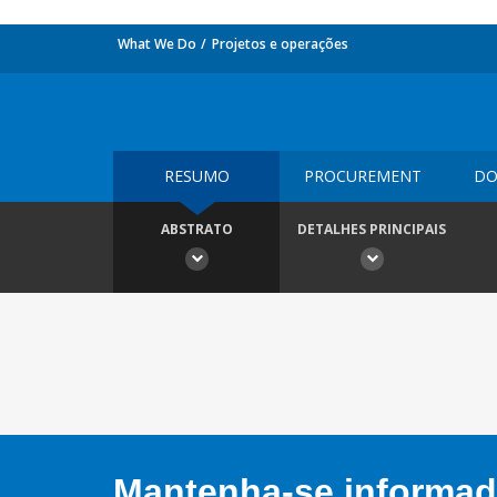
What We Do
Projetos e operações
RESUMO
PROCUREMENT
DO
ABSTRATO
DETALHES PRINCIPAIS
Mantenha-se informado