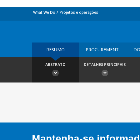
What We Do
Projetos e operações
RESUMO
PROCUREMENT
DO
ABSTRATO
DETALHES PRINCIPAIS
Mantenha-se informado