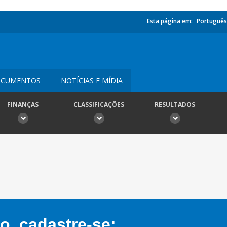
Esta página em:
Português
CUMENTOS
NOTÍCIAS E MÍDIA
FINANÇAS
CLASSIFICAÇÕES
RESULTADOS
, cadastre-se: