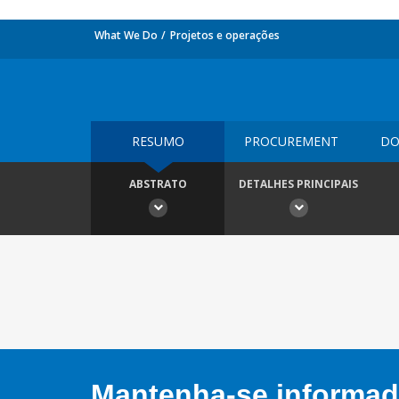
What We Do
Projetos e operações
RESUMO
PROCUREMENT
DO
ABSTRATO
DETALHES PRINCIPAIS
Mantenha-se informado