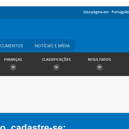
Esta página em:
Português
CUMENTOS
NOTÍCIAS E MÍDIA
FINANÇAS
CLASSIFICAÇÕES
RESULTADOS
, cadastre-se: