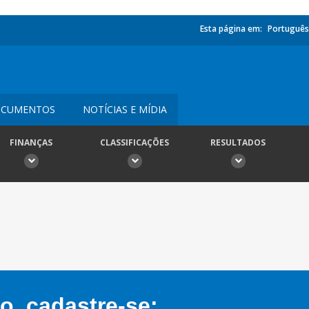
Esta página em:
Português
CUMENTOS
NOTÍCIAS E MÍDIA
FINANÇAS
CLASSIFICAÇÕES
RESULTADOS
, cadastre-se: