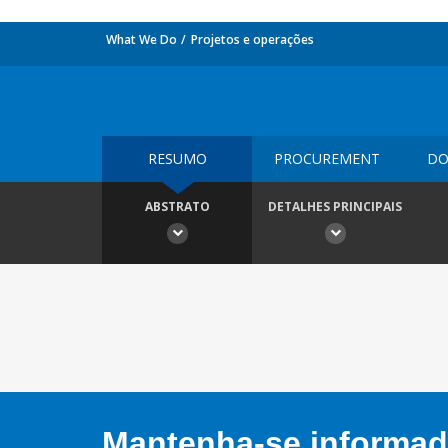
What We Do
Projetos e operações
RESUMO
PROCUREMENT
DO
ABSTRATO
DETALHES PRINCIPAIS
Mantenha-se informado