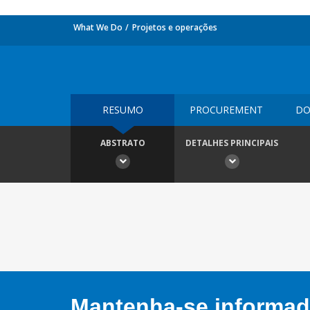
What We Do
Projetos e operações
RESUMO
PROCUREMENT
DO
ABSTRATO
DETALHES PRINCIPAIS
Mantenha-se informado