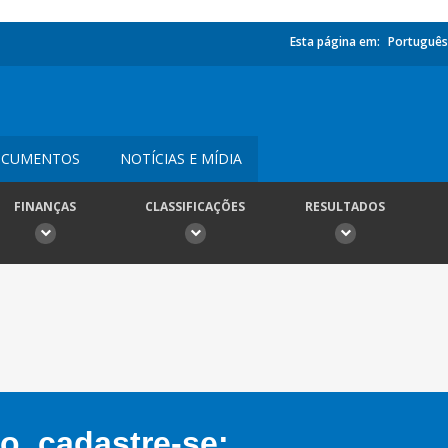
Esta página em:
Português
CUMENTOS
NOTÍCIAS E MÍDIA
FINANÇAS
CLASSIFICAÇÕES
RESULTADOS
, cadastre-se: