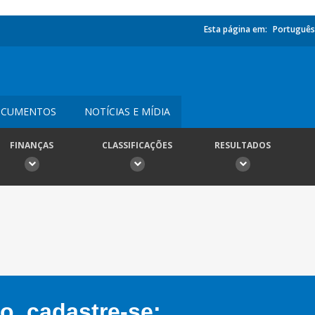
Esta página em:
Português
CUMENTOS
NOTÍCIAS E MÍDIA
FINANÇAS
CLASSIFICAÇÕES
RESULTADOS
, cadastre-se: