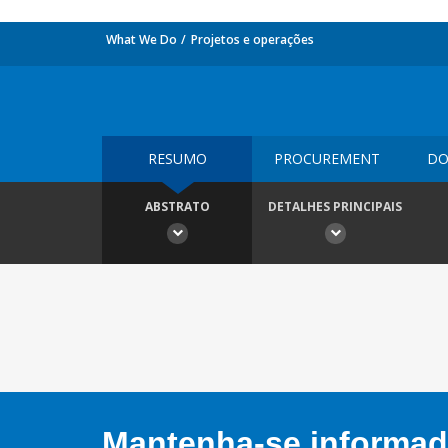
What We Do
Projetos e operações
RESUMO
PROCUREMENT
DO
ABSTRATO
DETALHES PRINCIPAIS
Mantenha-se informado