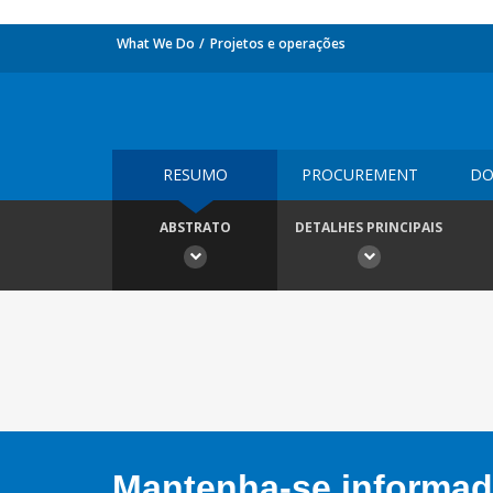
What We Do
Projetos e operações
RESUMO
PROCUREMENT
DO
ABSTRATO
DETALHES PRINCIPAIS
Mantenha-se informado