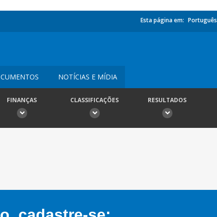
Esta página em:
Português
CUMENTOS
NOTÍCIAS E MÍDIA
FINANÇAS
CLASSIFICAÇÕES
RESULTADOS
, cadastre-se: