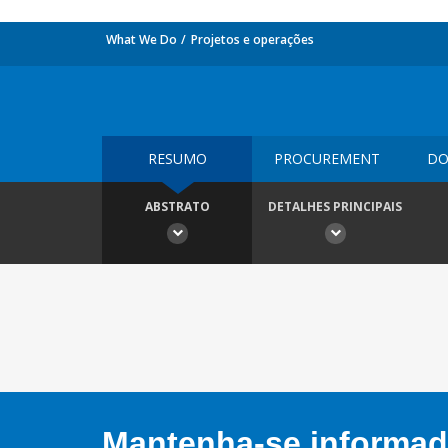
What We Do
Projetos e operações
RESUMO
PROCUREMENT
DO
ABSTRATO
DETALHES PRINCIPAIS
Mantenha-se informado