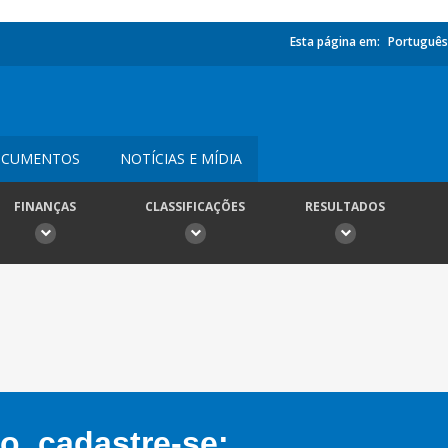
Esta página em:
Português
CUMENTOS
NOTÍCIAS E MÍDIA
FINANÇAS
CLASSIFICAÇÕES
RESULTADOS
, cadastre-se: