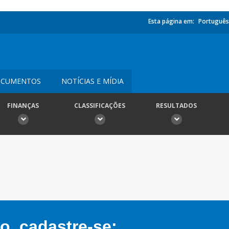
Esta página em:
Português
CUMENTOS
NOTÍCIAS E MÍDIA
FINANÇAS
CLASSIFICAÇÕES
RESULTADOS
, cadastre-se: