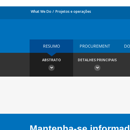
What We Do
Projetos e operações
RESUMO
PROCUREMENT
DO
ABSTRATO
DETALHES PRINCIPAIS
Mantenha-se informado