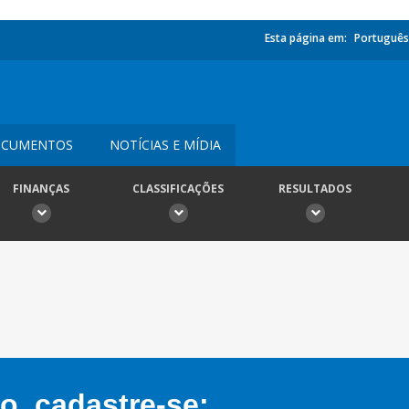
Esta página em:
Português
CUMENTOS
NOTÍCIAS E MÍDIA
FINANÇAS
CLASSIFICAÇÕES
RESULTADOS
, cadastre-se: