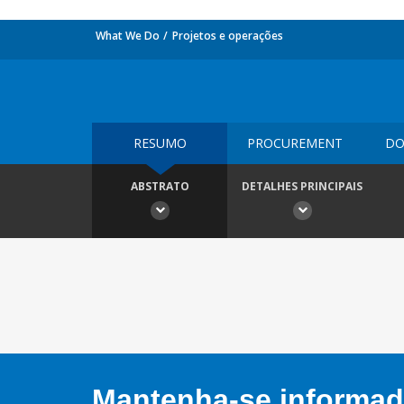
What We Do
Projetos e operações
RESUMO
PROCUREMENT
DO
ABSTRATO
DETALHES PRINCIPAIS
Mantenha-se informado